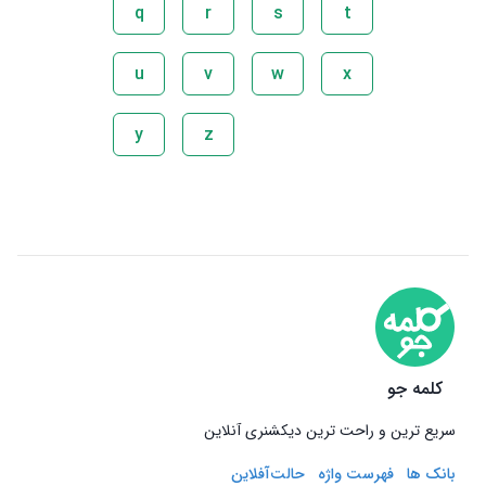
q
r
s
t
u
v
w
x
y
z
کلمه جو
سریع ترین و راحت ترین دیکشنری آنلاین
بانک ها
فهرست واژه
حالت‌آفلاین