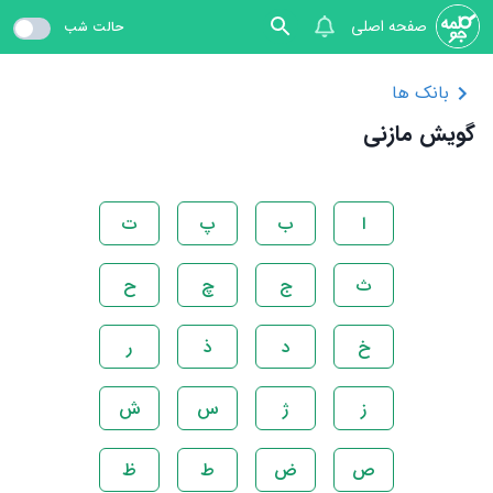
صفحه اصلی
حالت شب
بانک ها
گویش مازنی
ا
ب
پ
ت
ث
ج
چ
ح
خ
د
ذ
ر
ز
ژ
س
ش
ص
ض
ط
ظ