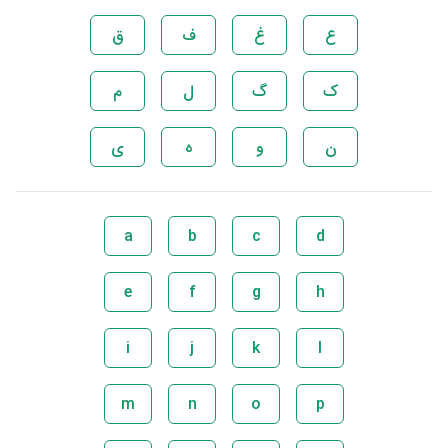
ع
غ
ف
ق
ک
گ
ل
م
ن
و
ه
ی
a
b
c
d
e
f
g
h
i
j
k
l
m
n
o
p