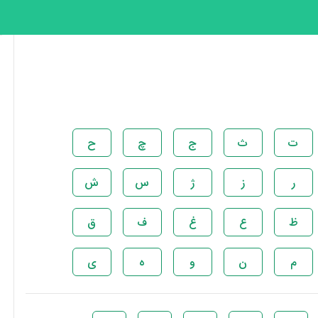
ت
ث
ج
چ
ح
ر
ز
ژ
س
ش
ظ
ع
غ
ف
ق
م
ن
و
ه
ی