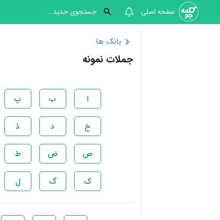
صفحه اصلی
بانک ها
جملات نمونه
ا
ب
پ
خ
د
ذ
ص
ض
ط
ک
گ
ل