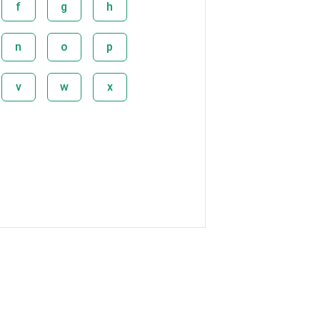
f
g
h
n
o
p
v
w
x