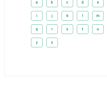
a
b
c
d
e
i
j
k
l
m
q
r
s
t
u
y
z