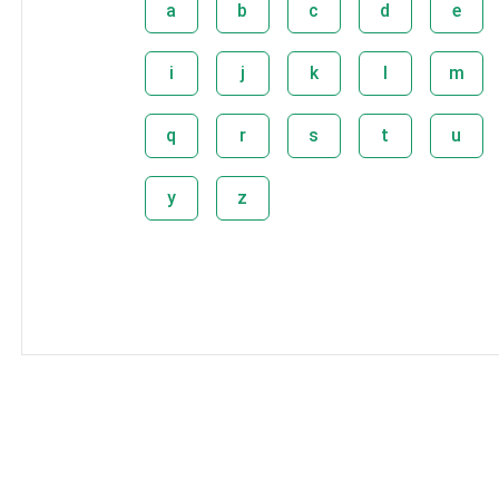
a
b
c
d
e
i
j
k
l
m
q
r
s
t
u
y
z