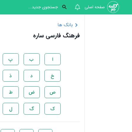
صفحه اصلی
بانک ها
فرهنگ فارسی ساره
ا
ب
پ
خ
د
ذ
ص
ض
ط
ک
گ
ل