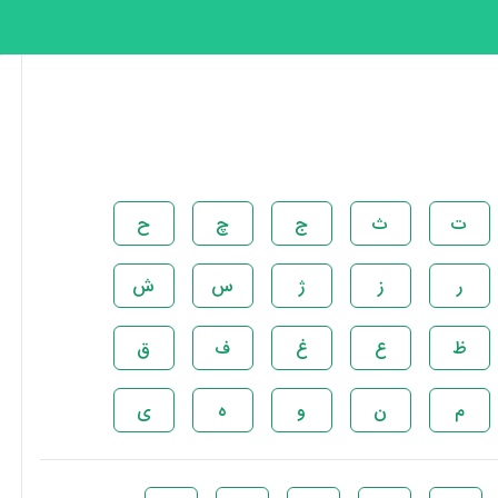
ت
ث
ج
چ
ح
ر
ز
ژ
س
ش
ظ
ع
غ
ف
ق
م
ن
و
ه
ی