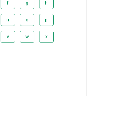
f
g
h
n
o
p
v
w
x