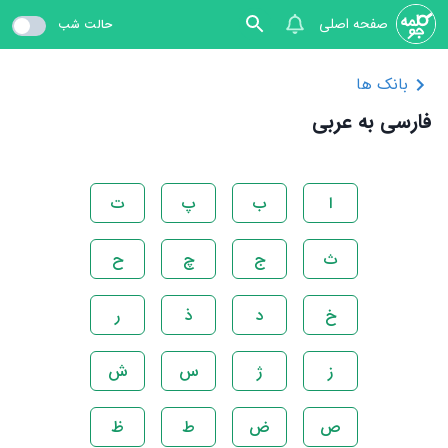
صفحه اصلی
حالت شب
بانک ها
فارسی به عربی
ا
ب
پ
ت
ث
ج
چ
ح
خ
د
ذ
ر
ز
ژ
س
ش
ص
ض
ط
ظ