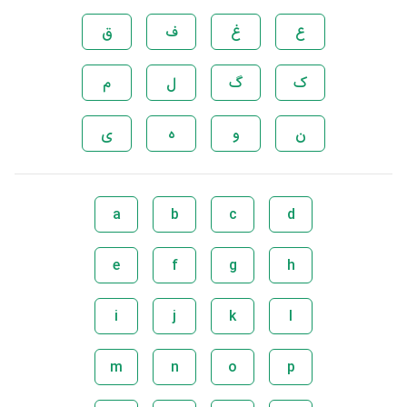
ع
غ
ف
ق
ک
گ
ل
م
ن
و
ه
ی
a
b
c
d
e
f
g
h
i
j
k
l
m
n
o
p