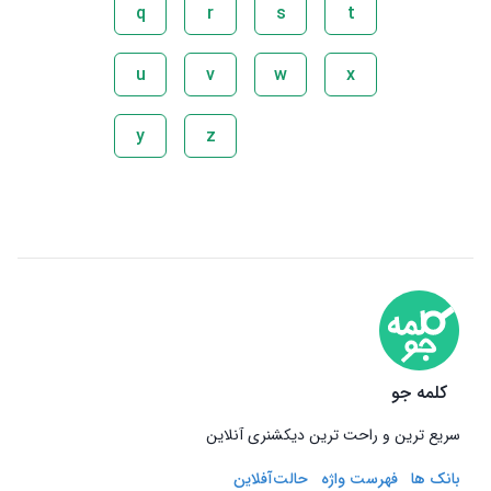
q
r
s
t
u
v
w
x
y
z
کلمه جو
سریع ترین و راحت ترین دیکشنری آنلاین
بانک ها
فهرست واژه
حالت‌آفلاین